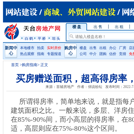
楼 盘
出 售
出 租
白 鹤
平 桥
坦 头
新闻中
本地楼市
拍卖
实时房价
购房中
楼盘
出售
出租
办公
厂房
店
心
心
热点观察
指南
专题报道
公司
中介
团购
估价
竞猜
免
首页
>购房指南> 正文
买房赠送面积，超高得房率
来源：首辅房地产
作者：俏说纷纭
发布时间：2022-7-
所谓得房率，简单地来说，就是指每
建筑面积之比。一般来说，多层、洋房
在85%-90%间，而小高层的得房率，在8
适，高层则应在75%-80%这个区间。