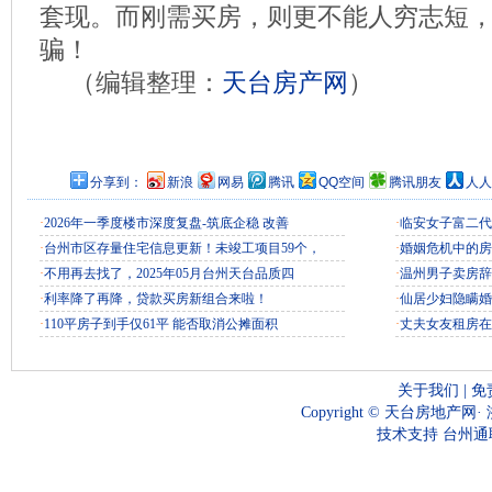
套现。而刚需买房，则更不能人穷志短
骗！
（编辑整理：
天台房产网
）
分享到：
新浪
网易
腾讯
QQ空间
腾讯朋友
人人
·
2026年一季度楼市深度复盘-筑底企稳 改善
·
临安女子富二代
·
台州市区存量住宅信息更新！未竣工项目59个，
·
婚姻危机中的房
·
不用再去找了，2025年05月台州天台品质四
·
温州男子卖房辞
·
利率降了再降，贷款买房新组合来啦！
·
仙居少妇隐瞒婚
·
110平房子到手仅61平 能否取消公摊面积
·
丈夫女友租房在
关于我们
|
免
Copyright ©
天台房地产网
·
技术支持
台州通