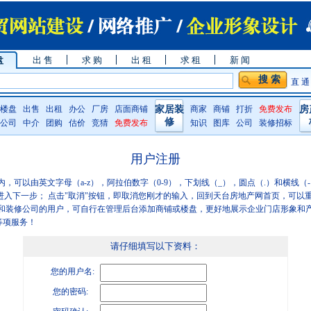
盘
出 售
求 购
出 租
求 租
新 闻
直 通
楼盘
出售
出租
办公
厂房
店面商铺
家居装
商家
商铺
打折
免费发布
房
修
公司
中介
团购
估价
竞猜
免费发布
知识
图库
公司
装修招标
用户注册
内，可以由英文字母（a-z），阿拉伯数字（0-9），下划线（_），圆点（.）和横线
进入下一步； 点击"取消"按钮，即取消您刚才的输入，回到天台房地产网首页，可以
和装修公司的用户，可自行在管理后台添加商铺或楼盘，更好地展示企业门店形象和
等项服务！
请仔细填写以下资料：
您的用户名:
您的密码: