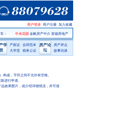
用户登录
用户注册
加入收藏
 车
：
中央花园
金帆房产中介
首辅房地产
产学
产权证
合同范本
房产论
房产评点
校
坛
大学堂
税务公证
故事访谈
（-）构成，字符之间不允许有空格。
重新进行申请。
产品效果图片，或介绍详细情况，并可借