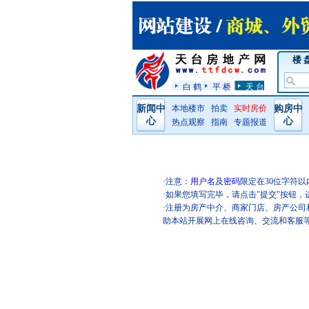
楼 
白 鹤
平 桥
天 台
新闻中
本地楼市
拍卖
实时房价
购房中
心
心
热点观察
指南
专题报道
·
注意：
用户名
及
密码
限定在30位字符以
·
如果您填写完毕，请点击"提交"按钮，
·
注册为房产中介、商家门店、房产公司
助本站开展网上在线咨询、交流和客服