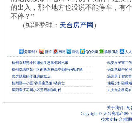
的出入，那个地方也没说不能停车，有
不停？”
（编辑整理：
天台房产网
）
分享到：
新浪
网易
腾讯
QQ空间
腾讯朋友
人人
·
杭州京都苑小区顾先生怒砸邻居汽车
·
临安女子富二代
·
杭州沈塘铭苑小区两辆车被高空抛物砸裂玻璃
·
婚姻危机中的房
·
卖房炒股的传说典故盘点
·
温州男子卖房辞
·
杭州勤丰小区2岁男童坠落7楼身亡
·
仙居少妇隐瞒婚
·
富阳春江花园小区开启刷脸时代
·
丈夫女友租房在
关于我们
|
免
Copyright ©
天台房地产网
·
技术支持
台州通