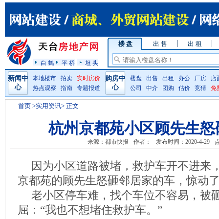
楼 盘
出 售
出 租
白 鹤
平 桥
坦 头
新闻中
本地楼市
拍卖
实时房价
购房中
楼盘
出售
出租
办公
厂房
店
心
心
热点观察
指南
专题报道
公司
中介
团购
估价
竞猜
免
首页
>实用资讯> 正文
杭州京都苑小区顾先生怒
来源：都市快报
作者：
发布时间：2020-4-29
因为小区道路被堵，救护车开不进来
京都苑的顾先生怒砸邻居家的车，惊动
老小区停车难，找个车位不容易，被
屈：“我也不想堵住救护车。”