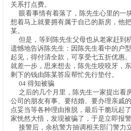
关系打点费。
眼看事情有着落了，陈先生心里的一
想着马上就要拥有属于自己的新房，他把
某。
但是，等到陈先生父母也从老家赶到
遗憾地告诉陈先生：因陈先生看中的户
起见，得付清全款，可享受七五折优惠
就差一步，思来想去，陈先生咬咬牙，东
剩下的钱由陈某答应帮忙先行垫付。
04 得知被骗
之后的几个月里，陈先生一家提出看
公司的朋友有事、要结婚、要办理亲戚
点妥当等各种理由推脱，最后干脆玩起了
家恍然大悟，发现被骗了，于是立即报
接警后，余杭警方抽调相关部门警力