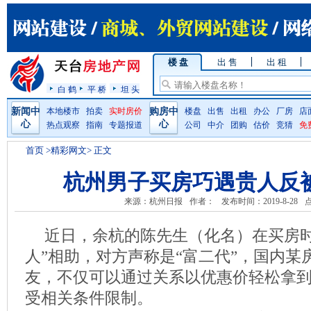
楼 盘
出 售
出 租
白 鹤
平 桥
坦 头
新闻中
本地楼市
拍卖
实时房价
购房中
楼盘
出售
出租
办公
厂房
店
心
心
热点观察
指南
专题报道
公司
中介
团购
估价
竞猜
免
首页
>精彩网文> 正文
杭州男子买房巧遇贵人反被
来源：杭州日报
作者：
发布时间：2019-8-28
近日，余杭的陈先生（化名）在买房时
人”相助，对方声称是“富二代”，国内某
友，不仅可以通过关系以优惠价轻松拿
受相关条件限制。