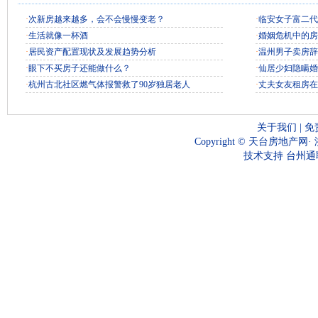
·
次新房越来越多，会不会慢慢变老？
·
临安女子富二代
·
生活就像一杯酒
·
婚姻危机中的房
·
居民资产配置现状及发展趋势分析
·
温州男子卖房辞
·
眼下不买房子还能做什么？
·
仙居少妇隐瞒婚
·
杭州古北社区燃气体报警救了90岁独居老人
·
丈夫女友租房在
关于我们
|
免
Copyright ©
天台房地产网
·
技术支持
台州通