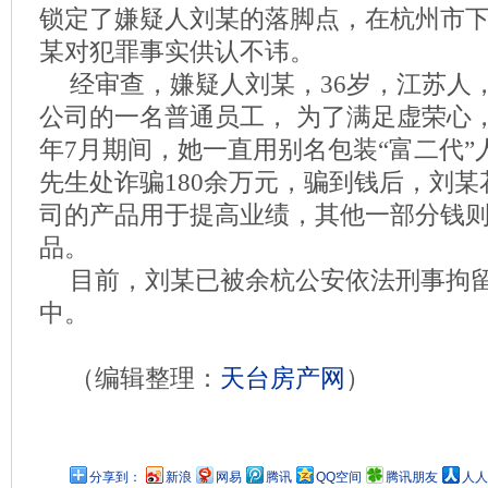
锁定了嫌疑人刘某的落脚点，在杭州市
某对犯罪事实供认不讳。
经审查，嫌疑人刘某，36岁，江苏人
公司的一名普通员工， 为了满足虚荣心，20
年7月期间，她一直用别名包装“富二代”
先生处诈骗180余万元，骗到钱后，刘某
司的产品用于提高业绩，其他一部分钱
品。
目前，刘某已被余杭公安依法刑事拘
中。
（编辑整理：
天台房产网
）
分享到：
新浪
网易
腾讯
QQ空间
腾讯朋友
人人