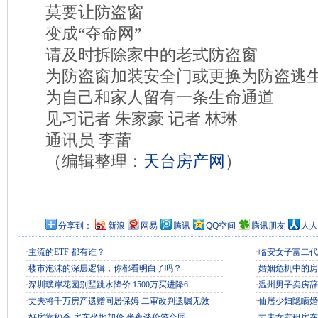
莫要让防盗窗
变成“夺命网”
请及时拆除家中的老式防盗窗
为防盗窗加装安全门或更换为防盗逃
为自己和家人留有一条生命通道
见习记者 朱家豪 记者 林琳
通讯员 李蕾
（编辑整理：
天台房产网
）
分享到：
新浪
网易
腾讯
QQ空间
腾讯朋友
人人
·
主流的ETF 都有谁？
·
临安女子富二代
·
楼市泡沫的深层逻辑，你都看明白了吗？
·
婚姻危机中的房
·
深圳璞岸花园别墅跳水降价 1500万买进降6
·
温州男子卖房辞
·
丈夫将千万房产遗赠同居保姆 二审改判遗嘱无效
·
仙居少妇隐瞒婚
·
好房靠秒杀 房东坐地加价 半夜谈价签合同
·
丈夫女友租房在