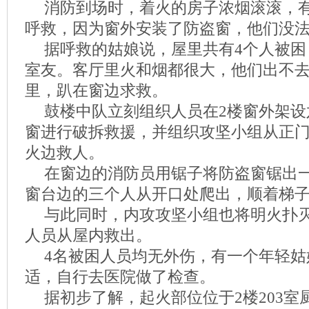
消防到场时，着火的房子浓烟滚滚，
呼救，因为窗外安装了防盗窗，他们没
据呼救的姑娘说，屋里共有4个人被困
室友。客厅里火和烟都很大，他们出不
里，趴在窗边求救。
鼓楼中队立刻组织人员在2楼窗外架设
窗进行破拆救援，并组织攻坚小组从正
火边救人。
在窗边的消防员用锯子将防盗窗锯出
窗台边的三个人从开口处爬出，顺着梯
与此同时，内攻攻坚小组也将明火扑
人员从屋内救出。
4名被困人员均无外伤，有一个年轻姑
适，自行去医院做了检查。
据初步了解，起火部位位于2楼203室