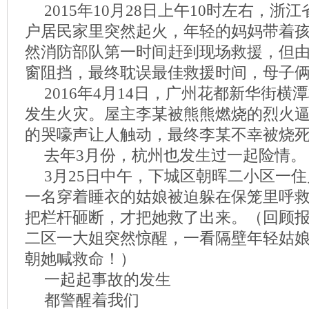
2015年10月28日上午10时左右，
户居民家里突然起火，年轻的妈妈带着
然消防部队第一时间赶到现场救援，但
窗阻挡，最终耽误最佳救援时间，母子
2016年4月14日，广州花都新华街横
发生火灾。屋主李某被熊熊燃烧的烈火
的哭嚎声让人触动，最终李某不幸被烧
去年3月份，杭州也发生过一起险情。
3月25日中午，下城区朝晖二小区一
一名穿着睡衣的姑娘被迫躲在保笼里呼
把栏杆砸断，才把她救了出来。（回顾
二区一大姐突然惊醒，一看隔壁年轻姑
朝她喊救命！）
一起起事故的发生
都警醒着我们