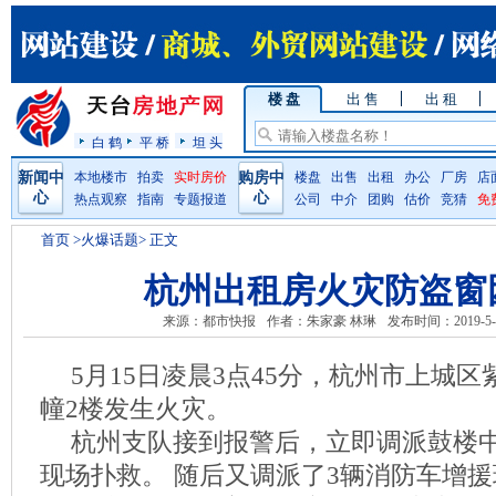
楼 盘
出 售
出 租
白 鹤
平 桥
坦 头
新闻中
本地楼市
拍卖
实时房价
购房中
楼盘
出售
出租
办公
厂房
店
心
心
热点观察
指南
专题报道
公司
中介
团购
估价
竞猜
免
首页
>火爆话题> 正文
杭州出租房火灾防盗窗
来源：都市快报
作者：朱家豪 林琳
发布时间：2019-5-
5月15日凌晨3点45分，杭州市上城区
幢2楼发生火灾。
杭州支队接到报警后，立即调派鼓楼
现场扑救。 随后又调派了3辆消防车增