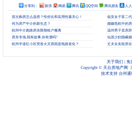
分享到：
新浪
网易
腾讯
QQ空间
腾讯朋友
人人
·
首次购房怎么选房？性价比和实用性最关心！
·
临安女子富二代
·
何为房产中介的新生态？
·
婚姻危机中的房
·
杭州中介跑路房东限期租户搬离
·
温州男子卖房辞
·
房东专场,我有故事,你有酒吗?
·
仙居少妇隐瞒婚
·
杭州半道红小区突发火灾原因是电路老化？
·
丈夫女友租房在
关于我们
|
免
Copyright ©
天台房地产网
·
技术支持
台州通