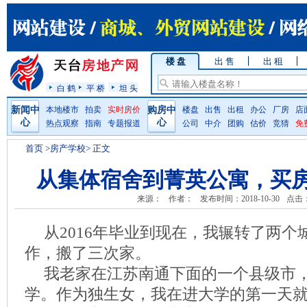
楼 盘
出 售
出 租
白 鹤
平 桥
坦 头
新闻中
本地楼市
拍卖
实时房价
购房中
楼盘
出售
出租
办公
厂房
店
心
心
热点观察
指南
专题报道
公司
中介
团购
估价
竞猜
免
首页
>房产学校> 正文
从集体宿舍到菁英公寓，买
来源：
作者：
发布时间：2018-10-30
点击
从2016年毕业到现在，我辗转了两个
作，搬了三次家。
我老家在江苏南通下面的一个县级市
学。作为独生女，我在进大学的第一天