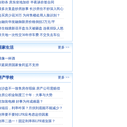
靠秒杀 房东坐地加价 半夜谈价签合同
被多次复盘炒房故事 长沙房住不炒深入民心
盔买房少花30万 为何售楼处用人脸识别？
金融街华发融御新房价格倒挂2万元/平
祥生钱塘新语开盘当天被砸盘 连夜排队人怒
新天地一次性交36年停车费 不交失去车位
居家生活
更多 >>
就像一杯酒
家庭厨房国家食药监不支持
房产学校
更多 >>
与沙盘不一致售房存瑕疵 房产公司需赔偿
住房公积金制度三十年：大事与大势
房加装电梯 好事为何成难题？
换锚后，利率咋算？月供到底能不能减少？
利率要不要转LPR应考虑这些因素
利率二选一！固定利率和LPR谁划算？