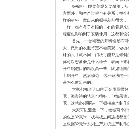
好橱柜，即要美观又要耐用，从美
方面外，和生产过程也有关系，举个
样的材料，做出来的橱柜差别很大，
一样，都有鼻子有眼的，有的看起来
程度也影响到了安装使用，这都和设
首先，一台精密的开料锯是不可缺
大，做出的衣服肯定不会美观，做橱
计的尺寸就不同，门板可能都是倾斜
你可以想象会是什么样子，表面上来
开料锯进口的精度高一些，比如德国
土锯开料，然后修边，这种做法的一
是怎么做出来的。
大家都知道进口的五金质量很好，
呢，海帝诗的轨道也很好，但如果轨
呢，这就必须要讲一下橱柜生产制作
大家可以测量一下，铰链两个拧螺
的也是32毫米，板与板之间连接都是
是根据32毫米系列生产系统生产制作