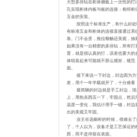
大型多排钻在柜体侧板上一次性的打出
孔实现柜体内板与板的连接；相邻柜
五金的安装。
按照这个标准生产，有什么好处呢
有标准五金和柜体的连接直接通过系
靠。门不会歪，推拉顺畅还美观，抽
如果没有一台精密的多排钻，所有打
置，就是很认真的打，误差也要大的
体组装起来可能就不那么规矩，规范
面。
接下来说一下封边，封边因为方法
差，用个一年半载就开了，十分难看
最简陋的封边就是手工封边，现在
上，用热东西压一下，牢固点，然后
温度一变化，我估计用手一碰，封边
出的美观又牢固。
业主在选橱柜的时候，很难去了解
了，个人以为，设备才是工艺保证的
西，而不是停留在表面。