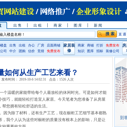
盘
出 售
出 租
商 家
图 库
新 闻
直 通
楼盘
出售
出租
办公
厂房
店面商铺
家居装
商家
商铺
打折
免费发布
房
修
公司
中介
团购
估价
竞猜
免费发布
知识
图库
招标
装修公司
量如何从生产工艺来看？
发布时间： 2019-10-6 14:02:31
点击：
1526 人次
个温暖的家能带给每个人最放松的休闲时光。可是如何才能
小技巧，就能轻松打造宜人家居。今天笔者为您准备了从房屋
，帮您拥有轻松舒适的生活。
因为除了材料，还有生产工艺，现在橱柜工艺细节基本都熟
等，我个人认为这些对橱柜的质量没有根本上的影响，只是让
比较重要的方面。