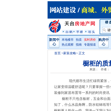
楼 
白 鹤
平 桥
坦 头
新闻中
本地楼市
拍卖
实时房价
购房中
心
心
热点观察
指南
专题报道
首页
>家装攻略> 正文
橱柜的质
来源：
作者：
现代都市生活忙碌而紧张，一
让家变得温暖舒适呢？只要掌握一些
装修到家居布置等一系列的时尚资讯
橱柜不只包含板材，五金和台面。
知了，什么水晶角啊，防水铝钵纸等
橱柜更人性化一些，我谈一下我认为