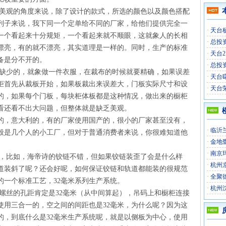
观的角度来说，除了设计的款式，所选的颜色以及颜色搭配
列子来说，我下同一个定单给不同的厂家，给他们提供完全一
·
天台
一个看起来十分规矩，一个看起来就不顺眼，这就象人的长相
·
总投
漂亮，有的就不漂亮，其实道理是一样的。同时，生产的标准
·
天台
备是分不开的。
·
总投
少的，就象做一件衣服，在裁布的时候就要精确，如果误差
·
天台
柜首先从裁板开始，如果板裁出来误差大，门板实际尺寸和设
·
天台
的，如果每个门板，每块柜体板都是这种情况，做出来的橱柜
看还看不出大问题，但整体就是缺乏美观。
的，意大利的，有的厂家使用国产的，很小的厂家甚至没有，
·
临沂
般是几个人的小工厂，但对于普通消费者来说，你很难知道他
·
金地
·
南京
比如，海帝诗的铰链不错，但如果铰链装歪了会是什么样
·
杭州
道装斜了呢？还会好呢，如何保证铰链和轨道都能装的很规范
·
全聚
的一个标准工艺，32毫米系列生产系统。
·
杭州
丝的孔距肯定是32毫米（从中间算起），吊码上和橱柜连接
使用三合一的，空之间的间距也是32毫米，为什么呢？因为这
的，到底什么是32毫米生产系统呢，就是以侧板为中心，使用