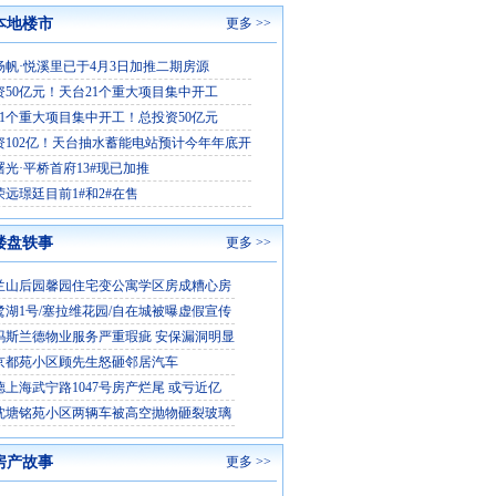
本地楼市
更多 >>
杨帆·悦溪里已于4月3日加推二期房源
资50亿元！天台21个重大项目集中开工
21个重大项目集中开工！总投资50亿元
资102亿！天台抽水蓄能电站预计今年年底开
曙光·平桥首府13#现已加推
荣远璟廷目前1#和2#在售
楼盘轶事
更多 >>
兰山后园馨园住宅变公寓学区房成糟心房
鹭湖1号/塞拉维花园/自在城被曝虚假宣传
玛斯兰德物业服务严重瑕疵 安保漏洞明显
京都苑小区顾先生怒砸邻居汽车
德上海武宁路1047号房产烂尾 或亏近亿
沈塘铭苑小区两辆车被高空抛物砸裂玻璃
房产故事
更多 >>