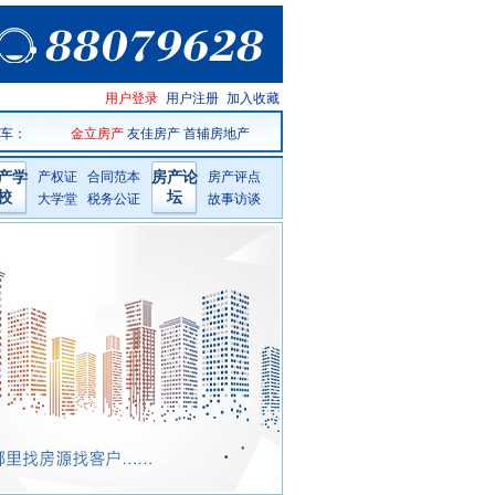
天台房产
用户登录
用户注册
加入收藏
网手机版
 车
：
金立房产
友佳房产
首辅房地产
产学
产权证
合同范本
房产论
房产评点
校
坛
大学堂
税务公证
故事访谈