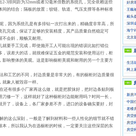
2-3排间距为32mm或者32毫米倍数的系统孔，完全依赖这些
·
好房
体间的结合；隔板的放置；铰链、轨道、气压支撑等各种标准
·
王巍
·
戴头
·
深圳
，因为系统孔是有多排钻一次打出来的，精确度非常高，所
·
海宁
统孔完成，保证了足够的安装精度，其产品质量自然稳定可
·
北京
屉不会斜，顺畅又耐用。
孔就要手工完成，即使抛开工人可能出现的错误比如打错位
多，误差大的话，就很难保证五金的规范安装和使用运行，柜
，影响整体的美观。这是影响橱柜美观和耐用的另一个主要方
·
生活
·
网上
和工艺的不同，封边质量是非常大的，有的橱柜封边质量很
，就象人被毁容一样。
还有很多小厂家再这么做，就是把胶抹好，把封边条贴到板
·
新房
用刀修一下，这样就好了这种橱柜封边能耐用吗？时间一长，
·
中国
就开了，设备上，各厂家参差不齐，进口的设备确实要好，封
·
老楼
·
房贷
的这么深刻，一般是了解到材料和一些人性化的细节就不错
·
房贷
根本，所以我认为在选橱柜的时候，一定要关注这些深层的东
·
房贷