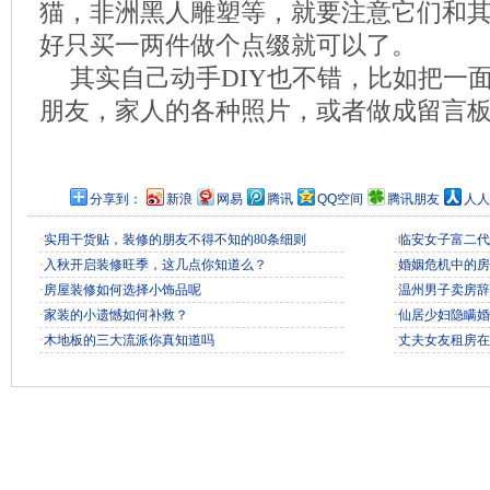
猫，非洲黑人雕塑等，就要注意它们和
好只买一两件做个点缀就可以了。
其实自己动手DIY也不错，比如把一
朋友，家人的各种照片，或者做成留言
分享到：
新浪
网易
腾讯
QQ空间
腾讯朋友
人人
·
实用干货贴，装修的朋友不得不知的80条细则
·
临安女子富二代
·
入秋开启装修旺季，这几点你知道么？
·
婚姻危机中的房
·
房屋装修如何选择小饰品呢
·
温州男子卖房辞
·
家装的小遗憾如何补救？
·
仙居少妇隐瞒婚
·
木地板的三大流派你真知道吗
·
丈夫女友租房在