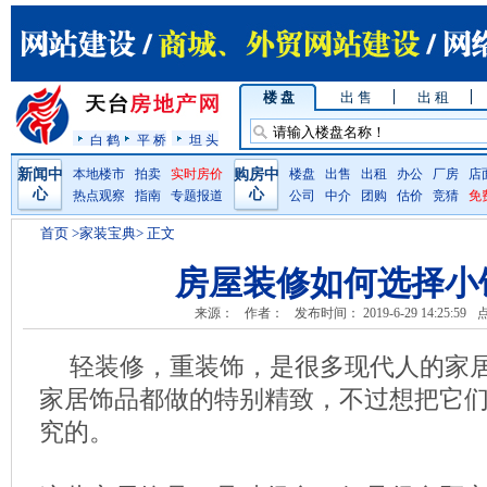
楼 盘
出 售
出 租
白 鹤
平 桥
坦 头
新闻中
本地楼市
拍卖
实时房价
购房中
楼盘
出售
出租
办公
厂房
店
心
心
热点观察
指南
专题报道
公司
中介
团购
估价
竞猜
免
首页
>家装宝典> 正文
房屋装修如何选择小
来源：
作者：
发布时间： 2019-6-29 14:25:59
轻装修，重装饰，是很多现代人的家
家居饰品都做的特别精致，不过想把它
究的。