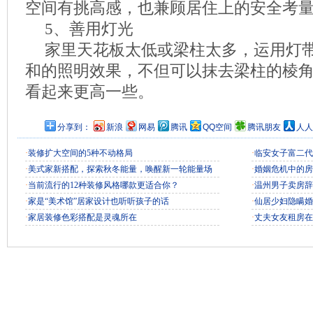
空间有挑高感，也兼顾居住上的安全考
5、善用灯光
家里天花板太低或梁柱太多，运用灯
和的照明效果，不但可以抹去梁柱的棱
看起来更高一些。
分享到：
新浪
网易
腾讯
QQ空间
腾讯朋友
人人
·
装修扩大空间的5种不动格局
·
临安女子富二代
·
美式家新搭配，探索秋冬能量，唤醒新一轮能量场
·
婚姻危机中的房
·
当前流行的12种装修风格哪款更适合你？
·
温州男子卖房辞
·
家是“美术馆”居家设计也听听孩子的话
·
仙居少妇隐瞒婚
·
家居装修色彩搭配是灵魂所在
·
丈夫女友租房在