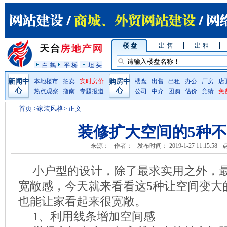
楼 盘
出 售
出 租
白 鹤
平 桥
坦 头
新闻中
本地楼市
拍卖
实时房价
购房中
楼盘
出售
出租
办公
厂房
店
心
心
热点观察
指南
专题报道
公司
中介
团购
估价
竞猜
免
首页
>家装风格> 正文
装修扩大空间的5种
来源：
作者：
发布时间： 2019-1-27 11:15:58
小户型的设计，除了最求实用之外，
宽敞感，今天就来看看这5种让空间变大
也能让家看起来很宽敞。
1、利用线条增加空间感