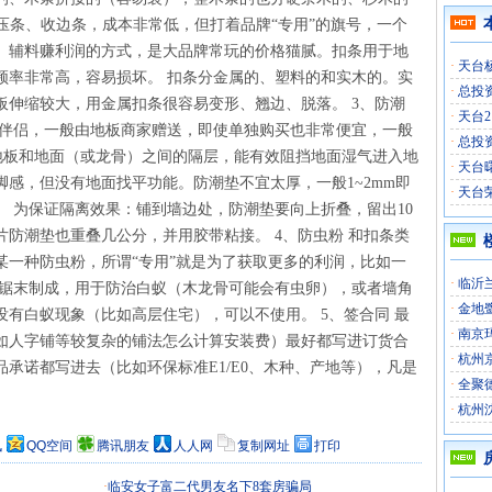
叫压条、收边条，成本非常低，但打着品牌“专用”的旗号，一个
、辅料赚利润的方式，是大品牌常玩的价格猫腻。扣条用于地
·
天台
频率非常高，容易损坏。 扣条分金属的、塑料的和实木的。实
·
总投
板伸缩较大，用金属扣条很容易变形、翘边、脱落。 3、防潮
·
天台
板伴侣，一般由地板商家赠送，即使单独购买也非常便宜，一般
·
总投
作为地板和地面（或龙骨）之间的隔层，能有效阻挡地面湿气进入地
·
天台
感，但没有地面找平功能。防潮垫不宜太厚，一般1~2mm即
·
天台
 为保证隔离效果：铺到墙边处，防潮垫要向上折叠，留出10
防潮垫也重叠几公分，并用胶带粘接。 4、防虫粉 和扣条类
某一种防虫粉，所谓“专用”就是为了获取更多的利润，比如一
·
临沂
木锯末制成，用于防治白蚁（木龙骨可能会有虫卵），或者墙角
·
金地
有白蚁现象（比如高层住宅），可以不使用。 5、签合同 最
·
南京
如人字铺等较复杂的铺法怎么计算安装费）最好都写进订货合
·
杭州
承诺都写进去（比如环保标准E1/E0、木种、产地等），凡是
·
全聚
·
杭州
讯
QQ空间
腾讯朋友
人人网
复制网址
打印
·
临安女子富二代男友名下8套房骗局