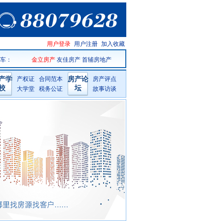
天台房产
用户登录
用户注册
加入收藏
网手机版
 车
：
金立房产
友佳房产
首辅房地产
产学
产权证
合同范本
房产论
房产评点
校
坛
大学堂
税务公证
故事访谈