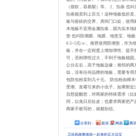
（很软，容易裂）等。 2、扣条 也
扣条能卖到上百元！这种地板低价卖
板与瓷砖的交界、房间门口处，使用
木地板不宜用金属扣条，因为实木地
垫 也叫防潮膜、地膜、地垫宝、地
0.5~5元/㎡。推荐使用防潮垫，
板，并在一定程度上增加弹性、提升脚
可，否则弹性过大，不利于地板稳固。
公分左右，高于地板边缘；相邻的两片
似，没有任何品牌的地板，需要专用
包防虫粉卖到几十元。 防虫粉由樟
受潮、发霉引来的小虫子。如果附近没
后想提醒您，对商家的特殊需求（比
同，以免日后扯皮；也要求商家把产品
商家不敢写的，就都别信。
分享到：
新浪
网易
腾
·
卫浴风格整体统一起来的五大法宝