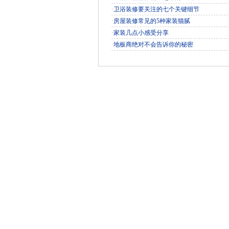
·
卫浴装修要关注的七个关键细节
·
房屋装修常见的5种家装猫腻
·
家装几点小感受分享
·
地板商绝对不会告诉你的秘密