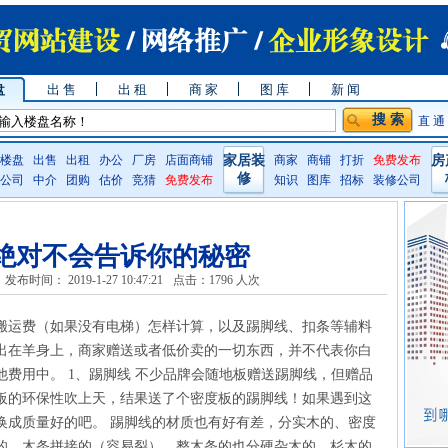
盘
出 售
出 租
商 家
图 库
新 闻
直 通
楼盘
出售
出租
办公
厂房
店面商铺
家居装
商家
商铺
打折
免费发布
房
修
公司
中介
团购
估价
竞猜
免费发布
知识
图库
招标
装修公司
绝对不会告诉你的秘密
发布时间： 2019-1-27 10:47:21
点击：
1796 人次
搬运费（如果没有电梯）怎样计算，以及踢脚线、扣条等辅料
出在羊身上，商家赠送或者低价卖的一切东西，并不代表你白
费用中。 1、踢脚线 不少品牌会随地板赠送踢脚线，但赠品
板的环保性吹上天，结果送了个密度板的踢脚线！如果遇到这
换成质量好的吧。 踢脚线的材质也有好有差，分实木的、密度
的、木条拼接的（容易裂），整木条的也分硬杂木的、杉木的