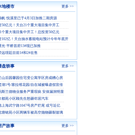
本地楼市
更多 >>
杨帆·悦溪里已于4月3日加推二期房源
资50亿元！天台21个重大项目集中开工
21个重大项目集中开工！总投资50亿元
资102亿！天台抽水蓄能电站预计今年年底开
曙光·平桥首府13#现已加推
荣远璟廷目前1#和2#在售
楼盘轶事
更多 >>
兰山后园馨园住宅变公寓学区房成糟心房
鹭湖1号/塞拉维花园/自在城被曝虚假宣传
玛斯兰德物业服务严重瑕疵 安保漏洞明显
京都苑小区顾先生怒砸邻居汽车
德上海武宁路1047号房产烂尾 或亏近亿
沈塘铭苑小区两辆车被高空抛物砸裂玻璃
房产故事
更多 >>