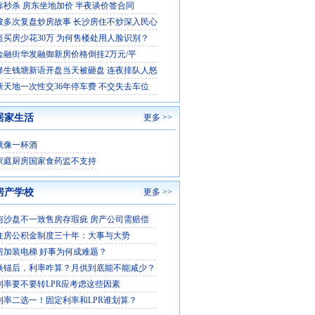
靠秒杀 房东坐地加价 半夜谈价签合同
被多次复盘炒房故事 长沙房住不炒深入民心
盔买房少花30万 为何售楼处用人脸识别？
金融街华发融御新房价格倒挂2万元/平
祥生钱塘新语开盘当天被砸盘 连夜排队人怒
新天地一次性交36年停车费 不交失去车位
居家生活
更多 >>
就像一杯酒
家庭厨房国家食药监不支持
房产学校
更多 >>
与沙盘不一致售房存瑕疵 房产公司需赔偿
住房公积金制度三十年：大事与大势
房加装电梯 好事为何成难题？
换锚后，利率咋算？月供到底能不能减少？
利率要不要转LPR应考虑这些因素
利率二选一！固定利率和LPR谁划算？