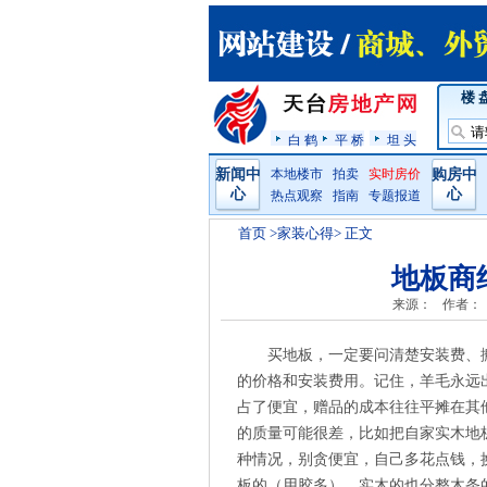
楼 
白 鹤
平 桥
坦 头
新闻中
本地楼市
拍卖
实时房价
购房中
心
心
热点观察
指南
专题报道
首页
>家装心得> 正文
地板商
来源：
作者：
买地板，一定要问清楚安装费、
的价格和安装费用。记住，羊毛永远
占了便宜，赠品的成本往往平摊在其他
的质量可能很差，比如把自家实木地
种情况，别贪便宜，自己多花点钱，
板的（用胶多），实木的也分整木条