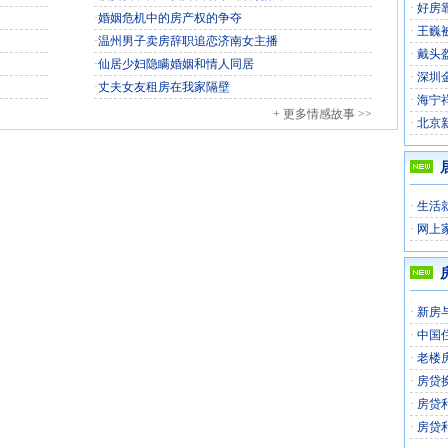
·
好房
·
婚姻危机中的房产权的争夺
·
王巍
·
温州男子卖房辞职追恋济南女主播
·
戴头
·
仙居少妇隐瞒婚姻和情人同居
·
深圳
·
丈夫女友租房在我家隔壁
·
海宁
+ 更多情感故事 >>
·
北京
·
生活
·
网上
·
新房
·
中国
·
老楼
·
房贷
·
房贷
·
房贷