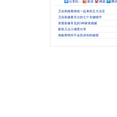
分享到：
新浪
网易
腾
·
卫浴风格整体统一起来的五大法宝
·
卫浴装修要关注的七个关键细节
·
房屋装修常见的5种家装猫腻
·
家装几点小感受分享
·
地板商绝对不会告诉你的秘密