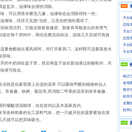
两盆盐水，油漆味会很快消除。
漆味，可以用茶水擦洗几遍，油漆味也会消除得快一些。
·
天台
除油漆味，经济又实惠!当然，注意别把墙给熏坏了。
·
总投
的祛味清洁剂，它能去除新装修房、新家具等散发出的有害气
·
天台
别放在每个房间中，再结合擦洗祛味法，连续几天后就可有效
·
总投
·
天台
入适量食醋放在通风房间，并打开家具门。这样既可适量蒸发水
·
天台
留异味。
煮开的牛奶倒在盘子里，然后将盘子放在新油漆过的橱柜内，关
漆味便可除去。
·
临沂
。
·
金地
法当然是在家里摆上合适的花草.可以吸收甲醛的植物有仙人
·
南京
苇、常春藤、铁树、菊花等;而消除二甲苯的花草则有常春藤、
·
杭州
·
全聚
可用柠檬酸浸湿棉球，挂在室内以及木器家具内。
·
杭州
纳水等各种刺鼻的化工原料气味，把一只破开肚的菠萝蜜放在屋
几天就可以把异味吸光。