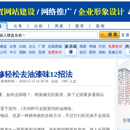
盘
出 售
出 租
商 家
图 库
新 闻
直 通
楼盘
出售
出租
办公
厂房
店面商铺
家居装
商家
商铺
打折
免费发布
房
修
公司
中介
团购
估价
竞猜
免费发布
知识
图库
招标
装修公司
修轻松去油漆味12招法
发布时间： 2018-12-13 16:18:58
点击：
1907 人次
重，如何去除呢？。刚装修完的新房，除了记得要多通风以
，置于室内，2天内即可去除室内的油漆味。
等物品，也是一种很有效的去味方法，不过它们的见效不会很迅
往散发出一股刺鼻的油漆味，并长时间残留在室内，使人头昏脑