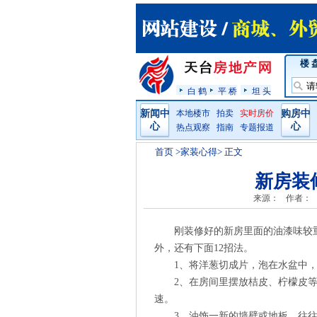
楼 
白 鹤
平 桥
坦 头
新闻中
本地楼市
拍卖
实时房价
购房中
心
心
热点观察
指南
专题报道
首页
>家装心得> 正文
新房装
来源：
作者：
刚装修好的新房里面的油漆味较
外，还有下面12招法。
1、将洋葱切成片，泡在水盆中
2、在房间里摆放桔皮、柠檬皮
速。
3、油饰一新的墙壁或地板，往