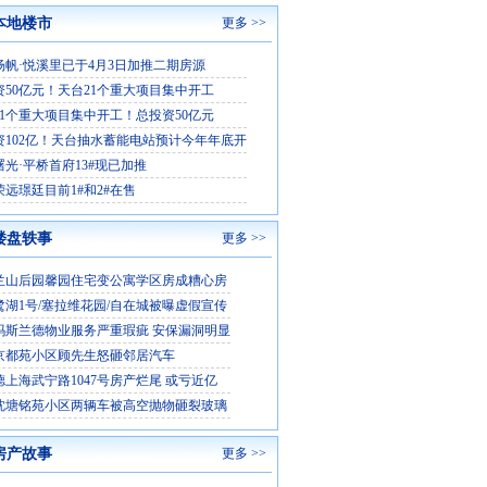
本地楼市
更多 >>
杨帆·悦溪里已于4月3日加推二期房源
资50亿元！天台21个重大项目集中开工
21个重大项目集中开工！总投资50亿元
资102亿！天台抽水蓄能电站预计今年年底开
曙光·平桥首府13#现已加推
荣远璟廷目前1#和2#在售
楼盘轶事
更多 >>
兰山后园馨园住宅变公寓学区房成糟心房
鹭湖1号/塞拉维花园/自在城被曝虚假宣传
玛斯兰德物业服务严重瑕疵 安保漏洞明显
京都苑小区顾先生怒砸邻居汽车
德上海武宁路1047号房产烂尾 或亏近亿
沈塘铭苑小区两辆车被高空抛物砸裂玻璃
房产故事
更多 >>