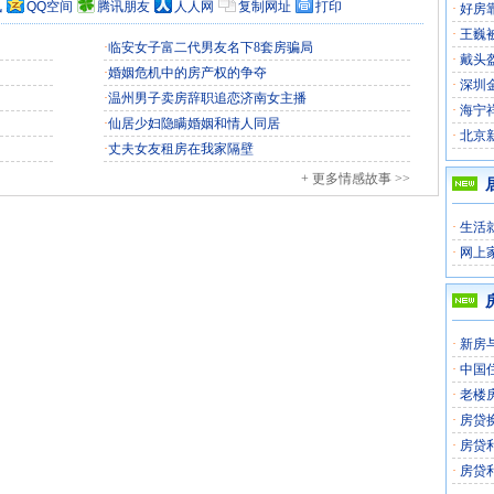
讯
QQ空间
腾讯朋友
人人网
复制网址
打印
·
好房
·
王巍
·
临安女子富二代男友名下8套房骗局
·
戴头
·
婚姻危机中的房产权的争夺
·
深圳
·
温州男子卖房辞职追恋济南女主播
·
海宁
·
仙居少妇隐瞒婚姻和情人同居
·
北京
·
丈夫女友租房在我家隔壁
+ 更多情感故事 >>
·
生活
·
网上
·
新房
·
中国
·
老楼
·
房贷
·
房贷
·
房贷