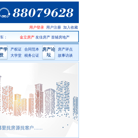
天台房产
用户登录
用户注册
加入收藏
网手机版
 车
：
金立房产
友佳房产
首辅房地产
产学
产权证
合同范本
房产论
房产评点
校
坛
大学堂
税务公证
故事访谈