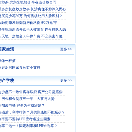
靠秒杀 房东坐地加价 半夜谈价签合同
被多次复盘炒房故事 长沙房住不炒深入民心
盔买房少花30万 为何售楼处用人脸识别？
金融街华发融御新房价格倒挂2万元/平
祥生钱塘新语开盘当天被砸盘 连夜排队人怒
新天地一次性交36年停车费 不交失去车位
居家生活
更多 >>
就像一杯酒
家庭厨房国家食药监不支持
房产学校
更多 >>
与沙盘不一致售房存瑕疵 房产公司需赔偿
住房公积金制度三十年：大事与大势
房加装电梯 好事为何成难题？
换锚后，利率咋算？月供到底能不能减少？
利率要不要转LPR应考虑这些因素
利率二选一！固定利率和LPR谁划算？