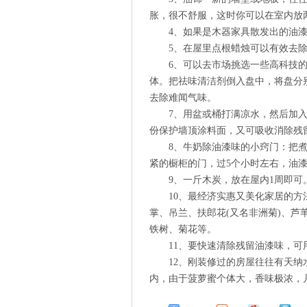
胀，很不舒服，这时你可以在室内放
4、如果是木器家具散发出的油
5、在屋里点根蜡烛可以有效去
6、可以去市场挑选一些高科技
体。把祛味清洁剂倒入盘中，将盘分
去除难闻气味。
7、用盆或桶打满凉水，然后加
份保护墙顶涂料面，又可吸收消除残
8、牛奶除油漆味的小窍门：把
紧的橱柜的门，过5个小时左右，油
9、一斤木炭，放在屋内1周即可
10、最经济实惠又美化家居的方
掌、吊兰、扶郎花(又名非洲菊)、芦
铁树、菊花等。
11、要快速清除残留油漆味，
12、刚装修过的房屋往往有天
内，由于菠萝蜜个体大，香味极浓，