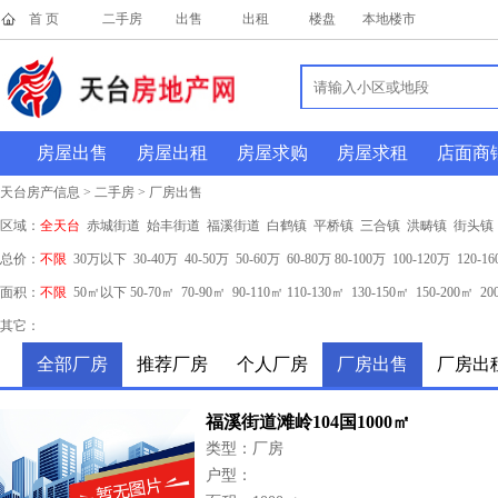
首 页
二手房
出售
出租
楼盘
本地楼市
房屋出售
房屋出租
房屋求购
房屋求租
店面商
天台房产信息 > 二手房 > 厂房出售
区域：
全天台
赤城街道
始丰街道
福溪街道
白鹤镇
平桥镇
三合镇
洪畴镇
街头镇
总价：
不限
30万以下
30-40万
40-50万
50-60万
60-80万
80-100万
100-120万
120-1
面积：
不限
50㎡以下
50-70㎡
70-90㎡
90-110㎡
110-130㎡
130-150㎡
150-200㎡
20
其它：
全部厂房
推荐厂房
个人厂房
厂房出售
厂房出
福溪街道滩岭104国1000㎡
类型：厂房
户型：